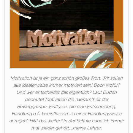
Motivation ist ja ein ganz schön großes Wort. Wir sollen
alle idealerweise immer motiviert sein! Doch wofür?
Und wer entscheidet das eigentlich? Laut Duden
bedeutet Motivation die „Gesamtheit der
Beweggründe, Einflüsse, die eine Entscheidung,
Handlung o.Ä. beeinflussen, zu einer Handlungsweise
anregen“. Hilft das weiter? In der Schule habe ich immer
mal wieder gehört, „meine Lehrer…